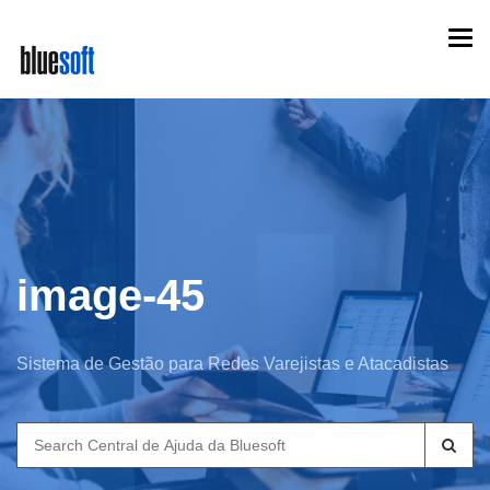
Skip
Togg
to
navi
main
content
image-45
Sistema de Gestão para Redes Varejistas e Atacadistas
Search
for: