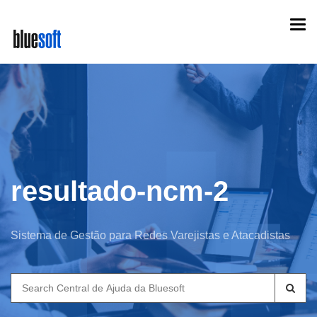
Skip
Togg
to
navi
main
content
resultado-ncm-2
Sistema de Gestão para Redes Varejistas e Atacadistas
Search
for: