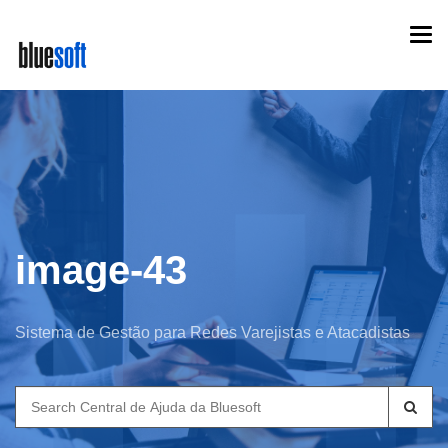
Skip
Togg
to
navi
main
content
image-43
Sistema de Gestão para Redes Varejistas e Atacadistas
Search
for: