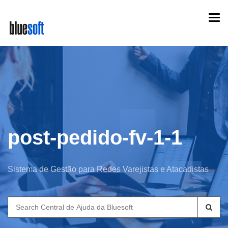
Skip
Togg
to
navi
main
content
post-pedido-fv-1-1
Sistema de Gestão para Redes Varejistas e Atacadistas
Search
for: