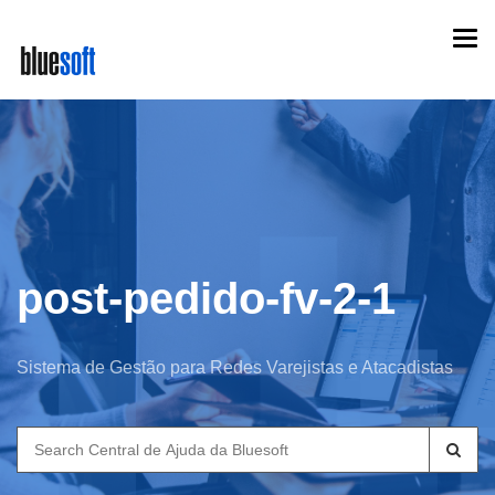
Skip
Togg
to
navi
main
content
post-pedido-fv-2-1
Sistema de Gestão para Redes Varejistas e Atacadistas
Search
for: