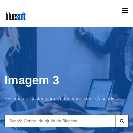
Skip
Togg
to
navi
main
content
Imagem 3
Sistema de Gestão para Redes Varejistas e Atacadistas
Search
for: