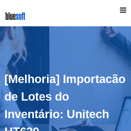
Skip
Togg
to
navi
main
content
[Melhoria] Importacão
de Lotes do
Inventário: Unitech