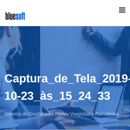
Skip
Togg
to
navi
main
content
Captura_de_Tela_2019
10-23_às_15_24_33
Sistema de Gestão para Redes Varejistas e Atacadistas