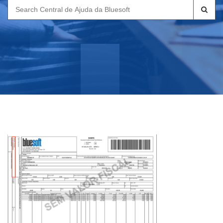
Search
for: