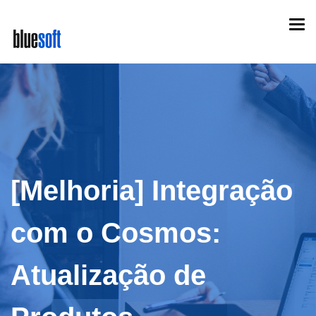
Skip
Togg
to
navi
main
content
[Melhoria] Integração
com o Cosmos:
Atualização de