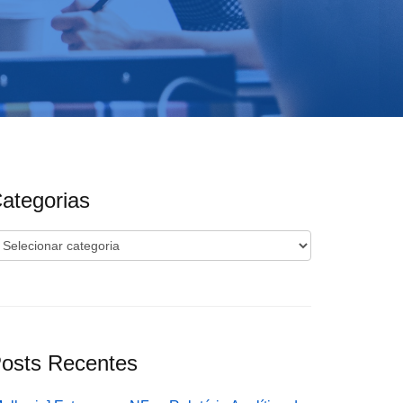
ategorias
ategorias
osts Recentes