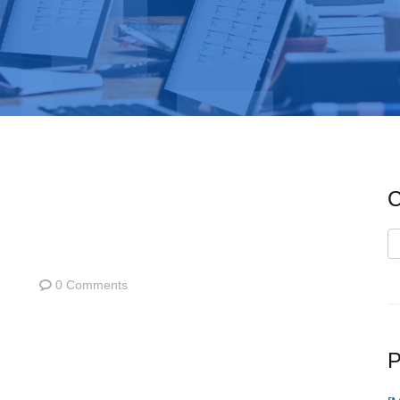
C
C
0 Comments
P