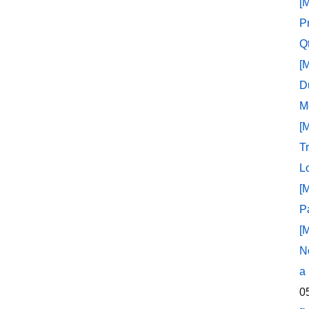
[
P
Q
[
D
M
[
T
L
[
P
[
N
a
0