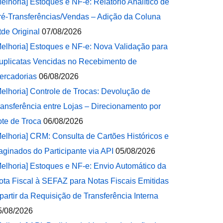
Melhoria] Estoques e NF-e: Relatório Analítico de
ré-Transferências/Vendas – Adição da Coluna
tde Original
07/08/2026
Melhoria] Estoques e NF-e: Nova Validação para
uplicatas Vencidas no Recebimento de
ercadorias
06/08/2026
Melhoria] Controle de Trocas: Devolução de
ransferência entre Lojas – Direcionamento por
ote de Troca
06/08/2026
Melhoria] CRM: Consulta de Cartões Históricos e
aginados do Participante via API
05/08/2026
Melhoria] Estoques e NF-e: Envio Automático da
ota Fiscal à SEFAZ para Notas Fiscais Emitidas
 partir da Requisição de Transferência Interna
5/08/2026