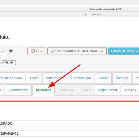
duto.