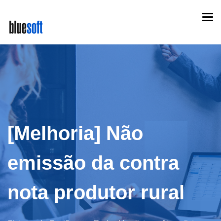
Skip
Togg
to
navi
main
content
[Melhoria] Não
emissão da contra
nota produtor rural