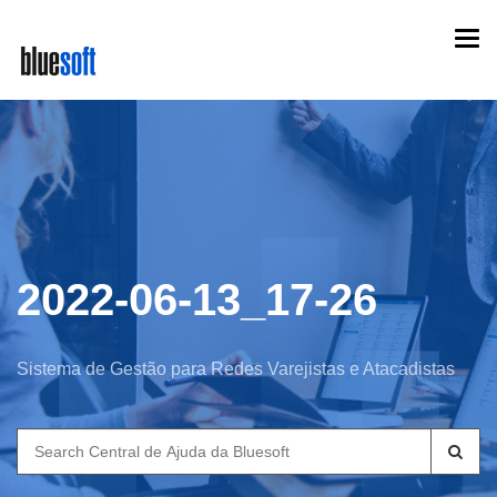
Skip
Togg
to
navi
main
content
2022-06-13_17-26
Sistema de Gestão para Redes Varejistas e Atacadistas
Search
for: