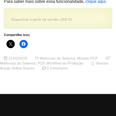
Para saber mais sobre essa funcionalidade,
clique aqui.
Disponível a partir da versão r369.01
Compartilhe isso:
21/05/2026
Melhorias do Sistema
,
Módulo PCP
Melhorias do Sistema
,
PCP
,
Workflow da Produção
Vinicius
Araujo Nobre Soares
0 Comments