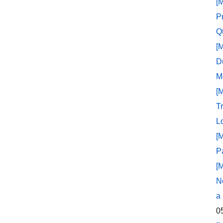
[
P
Q
[
D
M
[
T
L
[
P
[
N
a
0