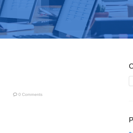
C
C
0 Comments
P