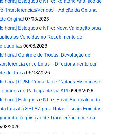
Melhoria] Estoques e NF-e: Relatório Analítico de
ré-Transferências/Vendas – Adição da Coluna
tde Original
07/08/2026
Melhoria] Estoques e NF-e: Nova Validação para
uplicatas Vencidas no Recebimento de
ercadorias
06/08/2026
Melhoria] Controle de Trocas: Devolução de
ransferência entre Lojas – Direcionamento por
ote de Troca
06/08/2026
Melhoria] CRM: Consulta de Cartões Históricos e
aginados do Participante via API
05/08/2026
Melhoria] Estoques e NF-e: Envio Automático da
ota Fiscal à SEFAZ para Notas Fiscais Emitidas
 partir da Requisição de Transferência Interna
5/08/2026