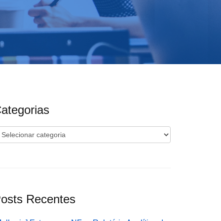
ategorias
ategorias
osts Recentes