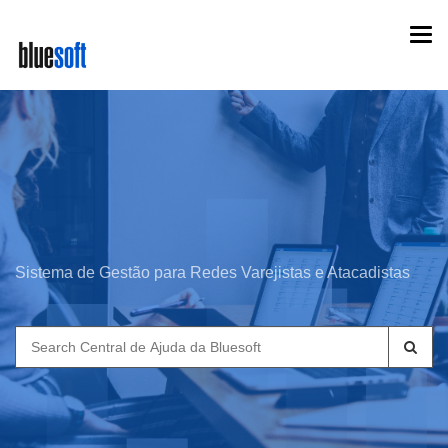
Skip
Togg
to
navi
main
content
Sistema de Gestão para Redes Varejistas e Atacadistas
Search
for: