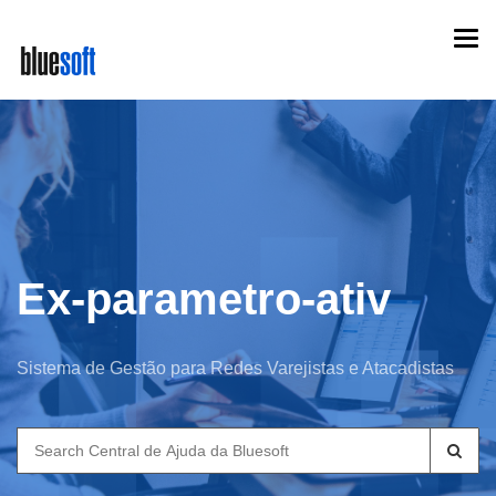
Skip
Togg
to
navi
main
content
Ex-parametro-ativ
Sistema de Gestão para Redes Varejistas e Atacadistas
Search
for: