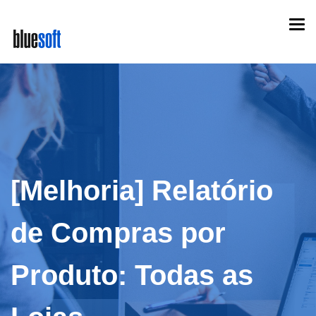
Skip
Togg
to
navi
main
content
[Melhoria] Relatório
de Compras por
Produto: Todas as