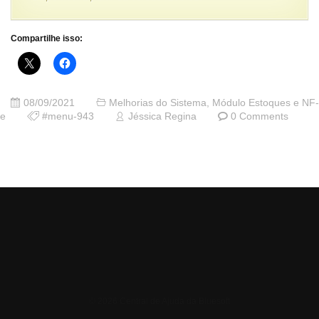
Compartilhe isso:
08/09/2021
Melhorias do Sistema
,
Módulo Estoques e NF-
e
#menu-943
Jéssica Regina
0 Comments
© 2026 Central de Ajuda da Bluesoft