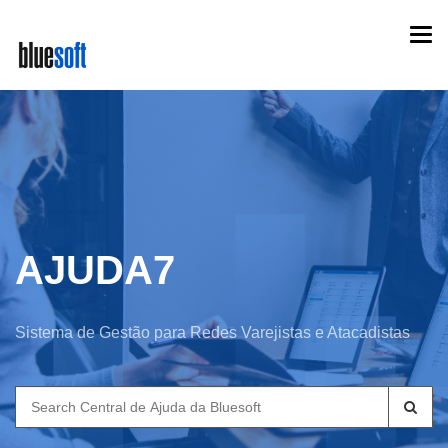
Skip
Togg
to
navi
main
content
AJUDA7
Sistema de Gestão para Redes Varejistas e Atacadistas
Search
for: