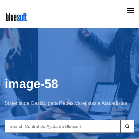
Skip
Togg
to
navi
main
content
image-58
Sistema de Gestão para Redes Varejistas e Atacadistas
Search
for: