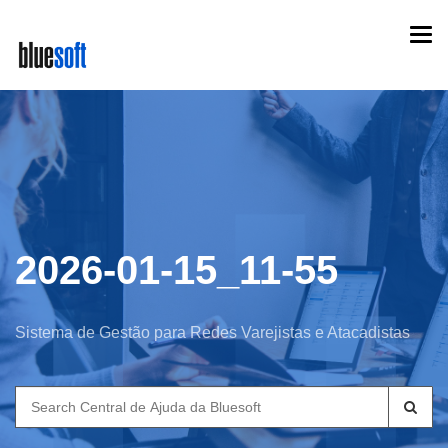
Skip
Togg
to
navi
main
content
2026-01-15_11-55
Sistema de Gestão para Redes Varejistas e Atacadistas
Search
for: