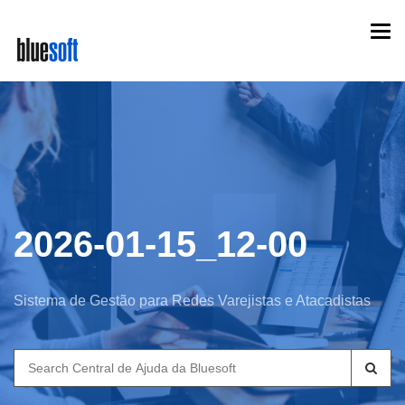
Skip
Togg
to
navi
main
content
2026-01-15_12-00
Sistema de Gestão para Redes Varejistas e Atacadistas
Search
for: