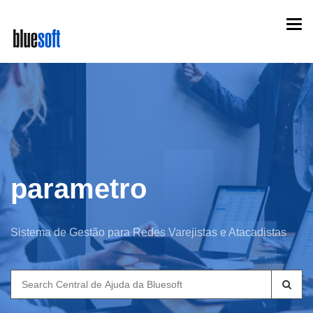
Skip
Togg
to
navi
main
content
parametro
Sistema de Gestão para Redes Varejistas e Atacadistas
Search
for: