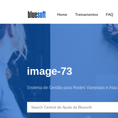
Skip
Home
Treinamentos
FAQ
to
main
content
image-73
Sistema de Gestão para Redes Varejistas e Atac
Search
for: