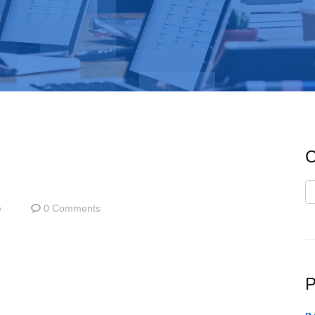
C
C
e
0 Comments
P