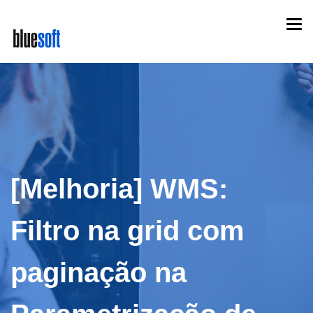
Skip
Togg
to
navi
main
content
[Melhoria] WMS:
Filtro na grid com
paginação na