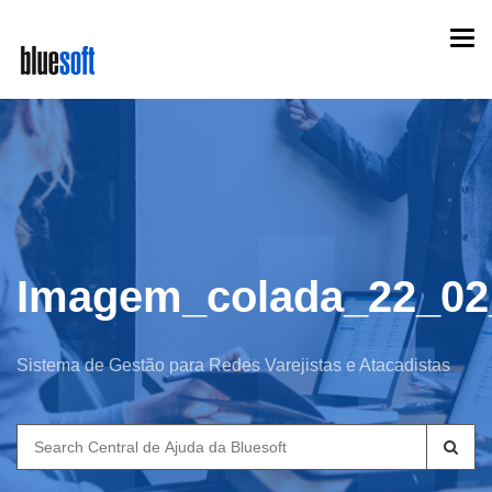
Skip
Togg
to
navi
main
content
Imagem_colada_22_02
Sistema de Gestão para Redes Varejistas e Atacadistas
Search
for: