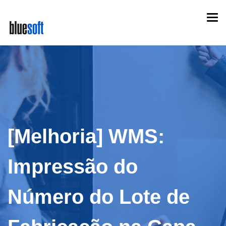
Skip
Togg
to
navi
main
content
[Melhoria] WMS:
Impressão do
Número do Lote de