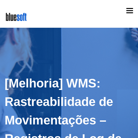
Skip
Togg
to
navi
main
content
[Melhoria] WMS:
Rastreabilidade de
Movimentações –