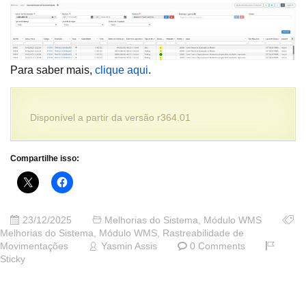
Para saber mais,
clique aqui
.
Disponível a partir da versão r364.01
Compartilhe isso:
23/12/2025
Melhorias do Sistema
,
Módulo WMS
Melhorias do Sistema
,
Módulo WMS
,
Rastreabilidade de
Movimentações
Yasmin Assis
0 Comments
Sticky