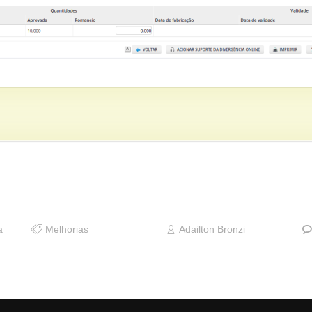
a
Melhorias
Adailton Bronzi