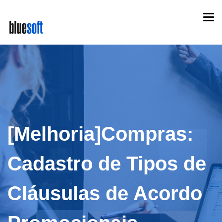
Skip
Togg
to
navi
main
content
[Melhoria]Compras:
Cadastro de Tipos de
Cláusulas de Acordo