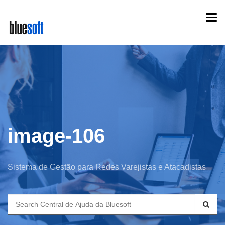
Skip
Togg
to
navi
main
content
image-106
Sistema de Gestão para Redes Varejistas e Atacadistas
Search
for: