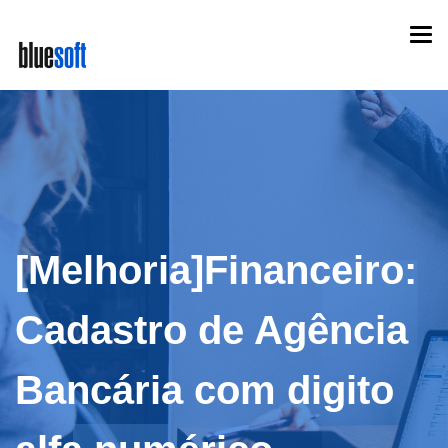
Skip
Togg
to
navi
main
content
[Melhoria]Financeiro:
Cadastro de Agência
Bancária com digito