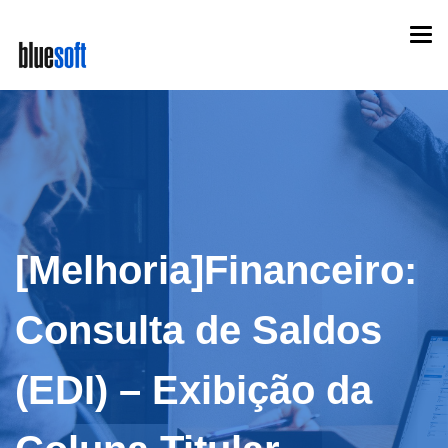
Skip
Togg
to
navi
main
content
[Melhoria]Financeiro:
Consulta de Saldos
(EDI) – Exibição da