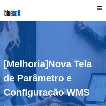
Skip
Togg
to
navi
main
content
[Melhoria]Nova Tela
de Parâmetro e
Configuração WMS