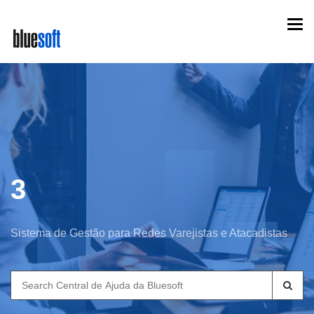
Skip
Togg
to
navi
main
content
3
Sistema de Gestão para Redes Varejistas e Atacadistas
Search
for: