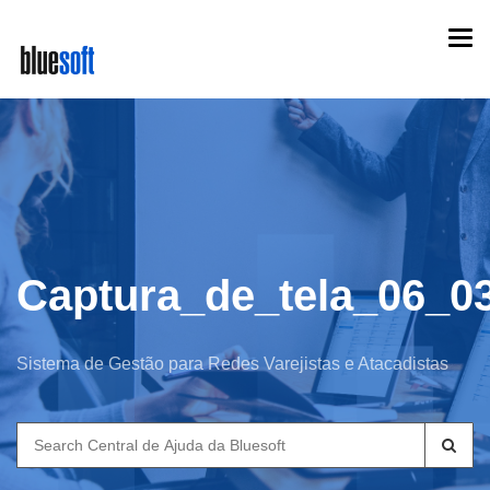
Skip
Togg
to
navi
main
content
Captura_de_tela_06_0
Sistema de Gestão para Redes Varejistas e Atacadistas
Search
for: