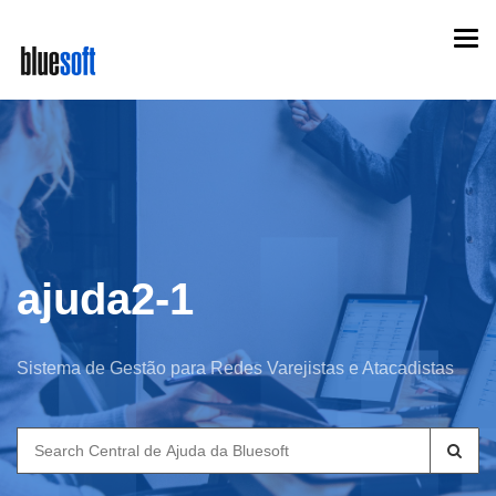
Skip
Togg
to
navi
main
content
ajuda2-1
Sistema de Gestão para Redes Varejistas e Atacadistas
Search
for: