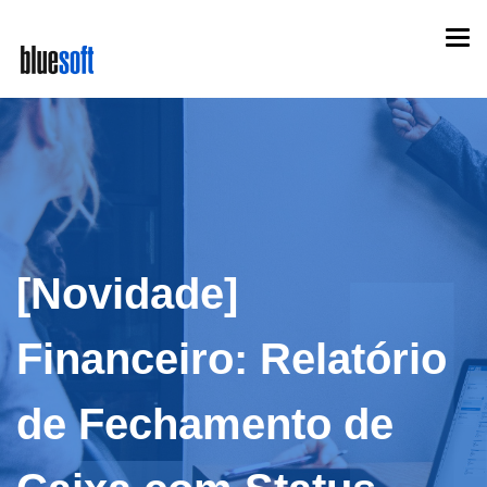
Skip
Togg
to
navi
main
content
[Novidade]
Financeiro: Relatório
de Fechamento de