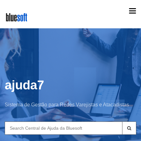
Skip
Togg
to
navi
main
content
ajuda7
Sistema de Gestão para Redes Varejistas e Atacadistas
Search
for: