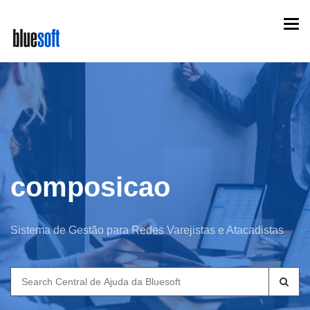
Skip
Togg
to
navi
main
content
composicao
Sistema de Gestão para Redes Varejistas e Atacadistas
Search
for: