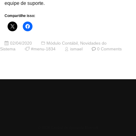
equipe de suporte.
Compartilhe isso:
02/04/2020
Módulo Contábil
,
Novidades do
Sistema
#menu-1834
ismael
0 Comments
© 2026 Central de Ajuda da Bluesoft