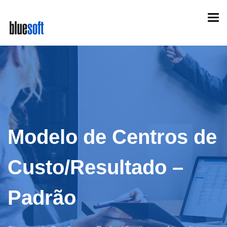
Skip
Togg
to
navi
main
content
Modelo de Centros de
Custo/Resultado –
Padrão