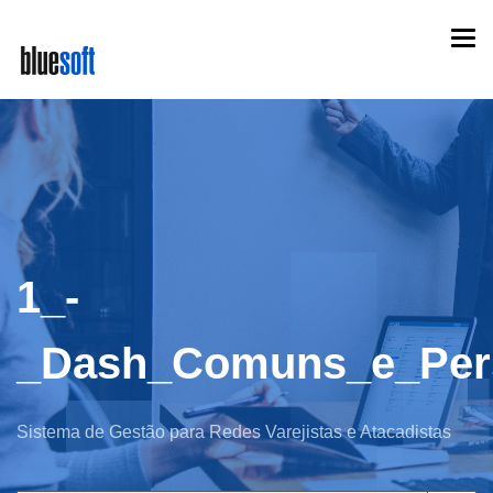
Skip
Togg
to
navi
main
content
1_-
_Dash_Comuns_e_Pers
Sistema de Gestão para Redes Varejistas e Atacadistas