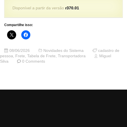
Disponível a partir da versão
r370.01
Compartilhe isso:
08/06/2026
Novidades do Sistema
cadastro de
pessoa
,
Frete
,
Tabela de Frete
,
Transportadora
Miguel
Silva
0 Comments