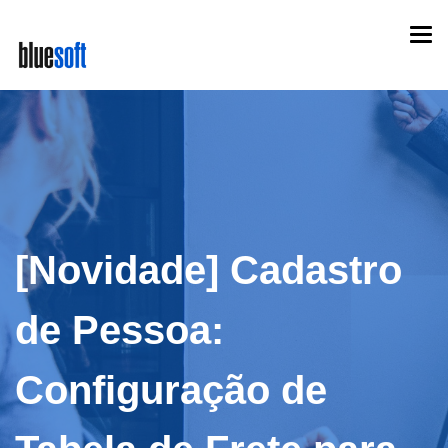
Skip
Togg
to
navi
main
content
[Novidade] Cadastro
de Pessoa:
Configuração de