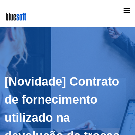
Skip
Togg
to
navi
main
content
[Novidade] Contrato
de fornecimento
utilizado na