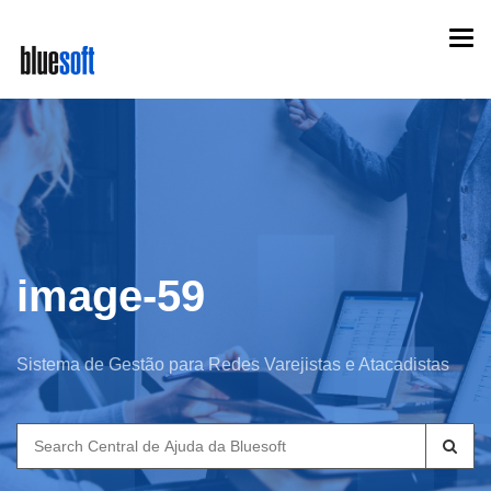
Skip
Togg
to
navi
main
content
image-59
Sistema de Gestão para Redes Varejistas e Atacadistas
Search
for: