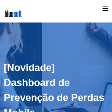
Skip
Togg
to
navi
main
content
[Novidade]
Dashboard de
Prevenção de Perdas