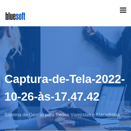
Skip
Togg
to
navi
main
content
Captura-de-Tela-2022-
10-26-às-17.47.42
Sistema de Gestão para Redes Varejistas e Atacadistas