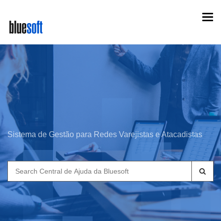
Skip
Togg
to
navi
main
content
Sistema de Gestão para Redes Varejistas e Atacadistas
Search
for: