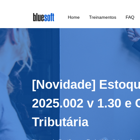
Skip
Home
Treinamentos
FAQ
to
main
content
[Novidade] Estoq
2025.002 v 1.30 e
Tributária