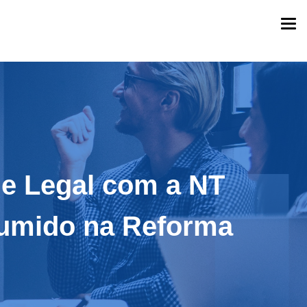
Togg
navi
de Legal com a NT
esumido na Reforma