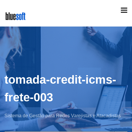
Skip
Togg
to
navi
main
content
tomada-credit-icms-
frete-003
Sistema de Gestão para Redes Varejistas e Atacadistas